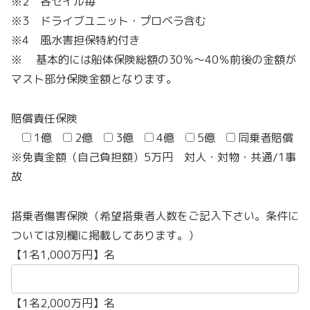
※2 各セイル毎
※3 ドライブユニット・プロベラ含む
※4 風水害担保特約付き
※ 基本的には船体保険総額の30％～40％前後の金額が
マスト部分保険金額となります。
賠償責任保険
1億
2億
3億
4億
5億
同乗者賠償
※免責金額（自己負担額）5万円 対人・対物・共通/1事
故
搭乗者傷害保険（希望搭乗者人数をご記入下さい。条件に
ついては別欄に掲載してあります。）
【1名1,000万円】名
【1名2,000万円】名