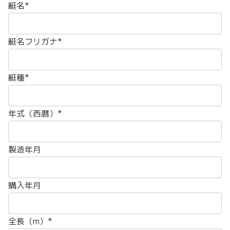
艇名*
艇名フリガナ*
艇種*
年式（西暦）*
製造年月
購入年月
全長（m）*