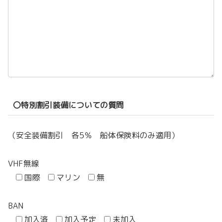
〇特別割引装備についての質問
（安全装備割引 各5％ 船体保険料のみ適用）
VHF無線
国際
マリン
無
BAN
加入済
加入予定
未加入